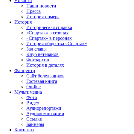
Новости
Наши новости
Пресса
История номера
История
Историческая справка
«Спартак» в сезонах
«Спартак» в персонах
История общества «Спартак»
Зал славы
Клуб ветеранов
Фотоархив
История в деталях
Фанцентр
Сайт болельщиков
Гостевая книга
On-line
Мультимедиа
Фото
Видео
Аудиорепортажи
Аудиокомпозиции
Ссылки
Баннеры
Контакты