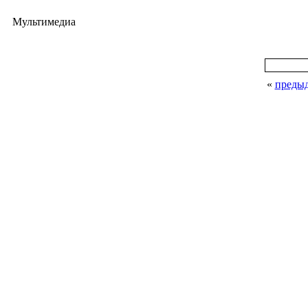
Мультимедиа
«
преды