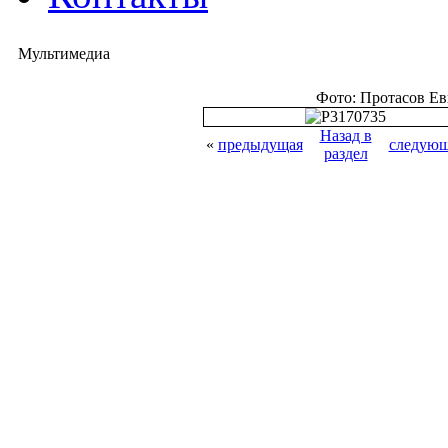
Мультимедиа
Фото: Протасов Е
Назад в
«
предыдущая
следующ
раздел