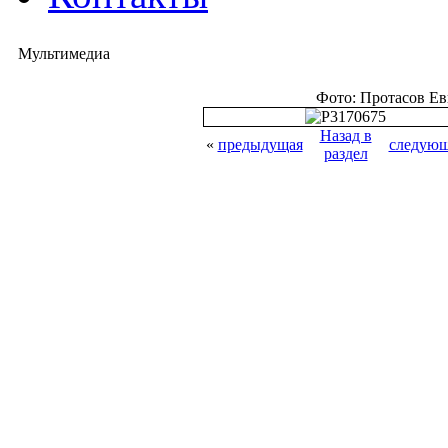
Мультимедиа
Фото: Протасов Е
Назад в
«
предыдущая
следующ
раздел