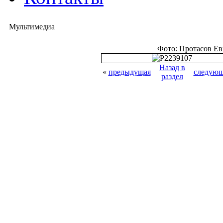
Мультимедиа
Фото: Протасов Е
Назад в
«
предыдущая
следующ
раздел