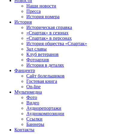
Новости
Наши новости
Пресса
История номера
История
Историческая справка
«Спартак» в сезонах
«Спартак» в персонах
История общества «Спартак»
Зал славы
Клуб ветеранов
Фотоархив
История в деталях
Фанцентр
Сайт болельщиков
Гостевая книга
On-line
Мультимедиа
Фото
Видео
Аудиорепортажи
Аудиокомпозиции
Ссылки
Баннеры
Контакты