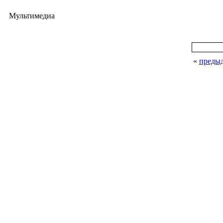
Мультимедиа
«
преды