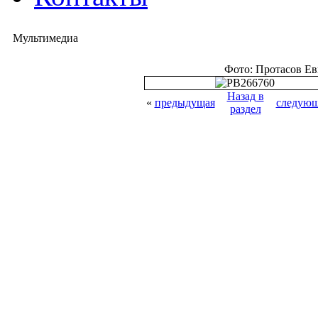
Мультимедиа
Фото: Протасов Е
Назад в
«
предыдущая
следующ
раздел