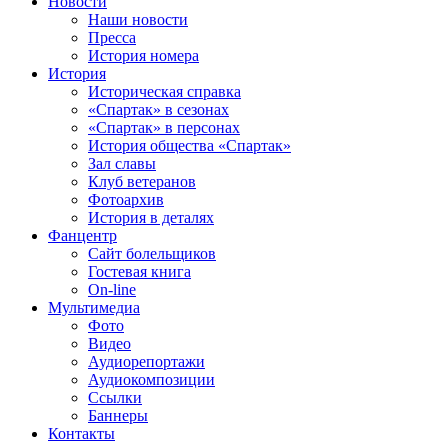
Новости
Наши новости
Пресса
История номера
История
Историческая справка
«Спартак» в сезонах
«Спартак» в персонах
История общества «Спартак»
Зал славы
Клуб ветеранов
Фотоархив
История в деталях
Фанцентр
Сайт болельщиков
Гостевая книга
On-line
Мультимедиа
Фото
Видео
Аудиорепортажи
Аудиокомпозиции
Ссылки
Баннеры
Контакты