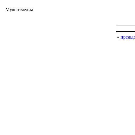
Мультимедиа
«
преды