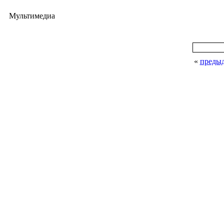
Мультимедиа
«
преды