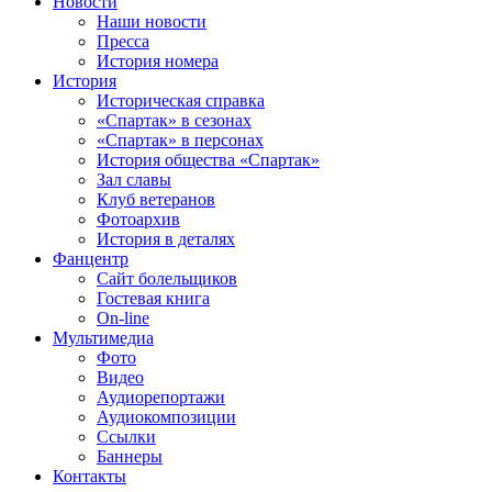
Новости
Наши новости
Пресса
История номера
История
Историческая справка
«Спартак» в сезонах
«Спартак» в персонах
История общества «Спартак»
Зал славы
Клуб ветеранов
Фотоархив
История в деталях
Фанцентр
Сайт болельщиков
Гостевая книга
On-line
Мультимедиа
Фото
Видео
Аудиорепортажи
Аудиокомпозиции
Ссылки
Баннеры
Контакты