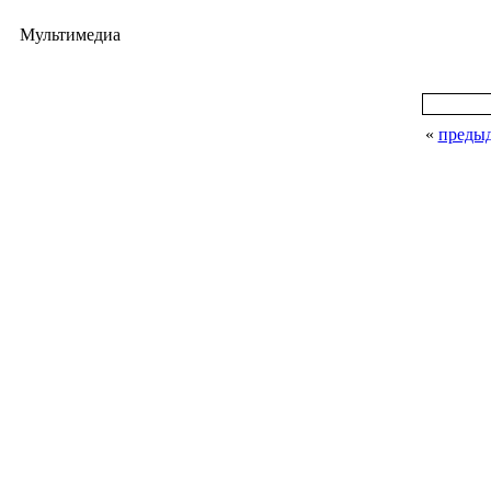
Мультимедиа
«
преды