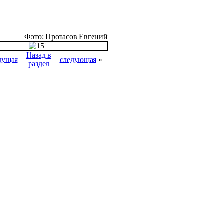
Фото: Протасов Евгений
Назад в
дущая
следующая
»
раздел