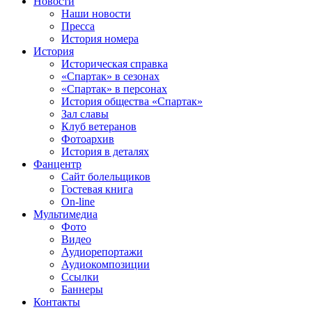
Новости
Наши новости
Пресса
История номера
История
Историческая справка
«Спартак» в сезонах
«Спартак» в персонах
История общества «Спартак»
Зал славы
Клуб ветеранов
Фотоархив
История в деталях
Фанцентр
Сайт болельщиков
Гостевая книга
On-line
Мультимедиа
Фото
Видео
Аудиорепортажи
Аудиокомпозиции
Ссылки
Баннеры
Контакты