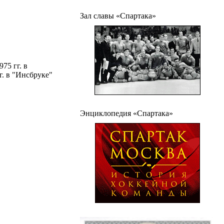
Зал славы «Спартака»
75 гг. в
гг. в "Инсбруке"
Энциклопедия «Спартака»