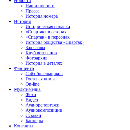
Новости
Наши новости
Пресса
История номера
История
Историческая справка
«Спартак» в сезонах
«Спартак» в персонах
История общества «Спартак»
Зал славы
Клуб ветеранов
Фотоархив
История в деталях
Фанцентр
Сайт болельщиков
Гостевая книга
On-line
Мультимедиа
Фото
Видео
Аудиорепортажи
Аудиокомпозиции
Ссылки
Баннеры
Контакты