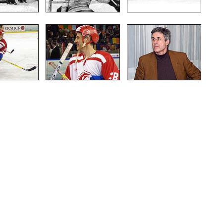
така (Photo Agency Spartak History)»
.08.2016, учредитель ООО «БТВ-Инфо»