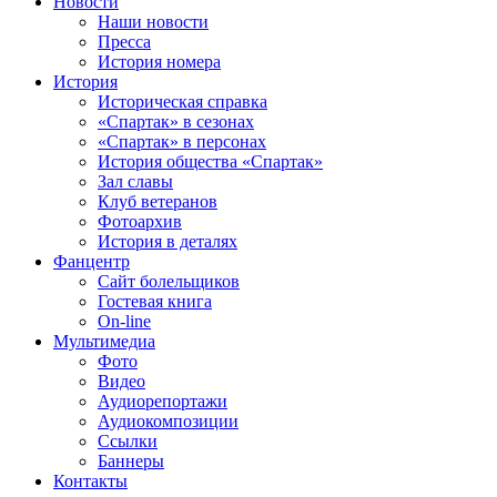
Новости
Наши новости
Пресса
История номера
История
Историческая справка
«Спартак» в сезонах
«Спартак» в персонах
История общества «Спартак»
Зал славы
Клуб ветеранов
Фотоархив
История в деталях
Фанцентр
Сайт болельщиков
Гостевая книга
On-line
Мультимедиа
Фото
Видео
Аудиорепортажи
Аудиокомпозиции
Ссылки
Баннеры
Контакты